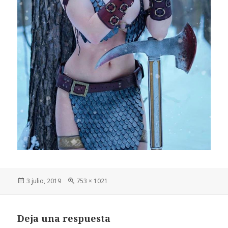
Publicado
Tamaño
3 julio, 2019
753 × 1021
el
completo
Deja una respuesta