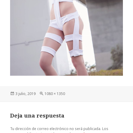
Publicado
Tamaño
3 julio, 2019
1080 × 1350
el
completo
Deja una respuesta
Tu dirección de correo electrónico no será publicada.
Los