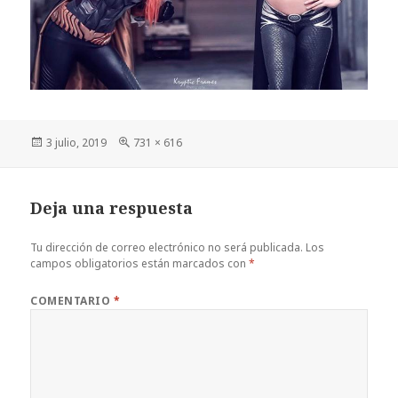
Publicado
Tamaño
3 julio, 2019
731 × 616
el
completo
Deja una respuesta
Tu dirección de correo electrónico no será publicada.
Los
campos obligatorios están marcados con
*
COMENTARIO
*