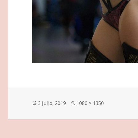
Publicado
Tamaño
3 julio, 2019
1080 × 1350
el
completo