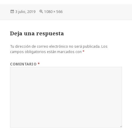
Publicado
Tamaño
3 julio, 2019
1080 × 566
el
completo
Deja una respuesta
Tu dirección de correo electrónico no será publicada.
Los
campos obligatorios están marcados con
*
COMENTARIO
*