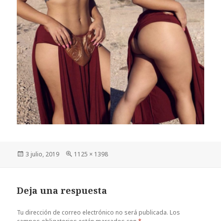
Publicado
Tamaño
3 julio, 2019
1125 × 1398
el
completo
Deja una respuesta
Tu dirección de correo electrónico no será publicada.
Los