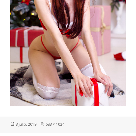
Publicado
Tamaño
3 julio, 2019
683 × 1024
el
completo