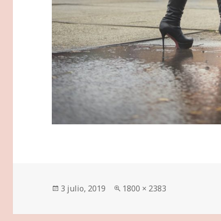
Publicado
Tamaño
3 julio, 2019
1800 × 2383
el
completo