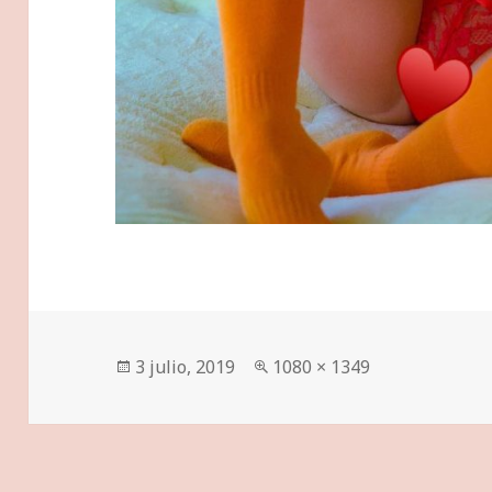
Publicado
Tamaño
3 julio, 2019
1080 × 1349
el
completo