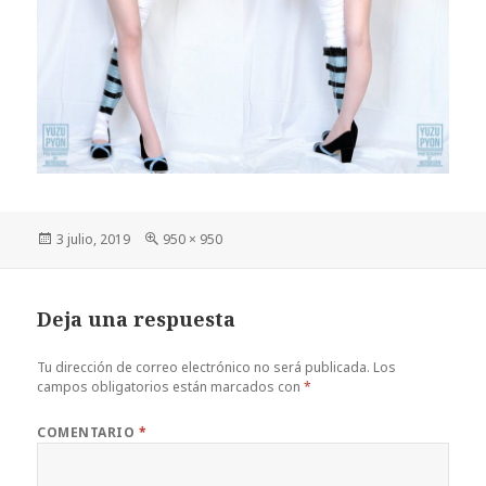
Publicado
Tamaño
3 julio, 2019
950 × 950
el
completo
Deja una respuesta
Tu dirección de correo electrónico no será publicada.
Los
campos obligatorios están marcados con
*
COMENTARIO
*