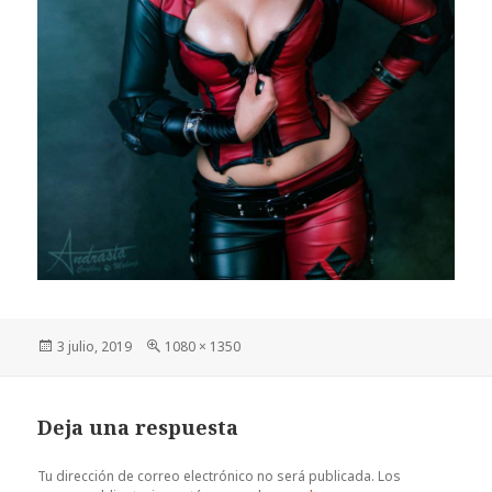
Publicado
Tamaño
3 julio, 2019
1080 × 1350
el
completo
Deja una respuesta
Tu dirección de correo electrónico no será publicada.
Los