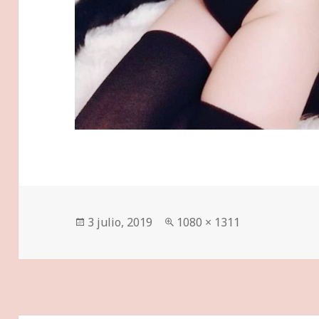
Publicado
Tamaño
3 julio, 2019
1080 × 1311
el
completo