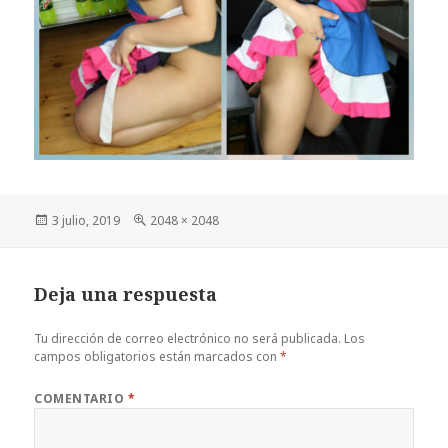
Publicado
Tamaño
3 julio, 2019
2048 × 2048
el
completo
Deja una respuesta
Tu dirección de correo electrónico no será publicada.
Los
campos obligatorios están marcados con
*
COMENTARIO
*