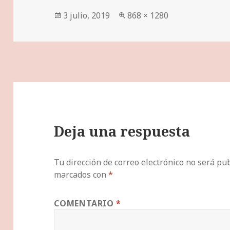
Publicado
Tamaño
3 julio, 2019
868 × 1280
el
completo
Deja una respuesta
Tu dirección de correo electrónico no será pub
marcados con
*
COMENTARIO
*