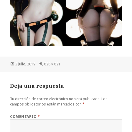
Publicado
Tamaño
3 julio, 2019
828 × 821
el
completo
Deja una respuesta
Tu dirección de correo electrónico no será publicada.
Los
campos obligatorios están marcados con
*
COMENTARIO
*