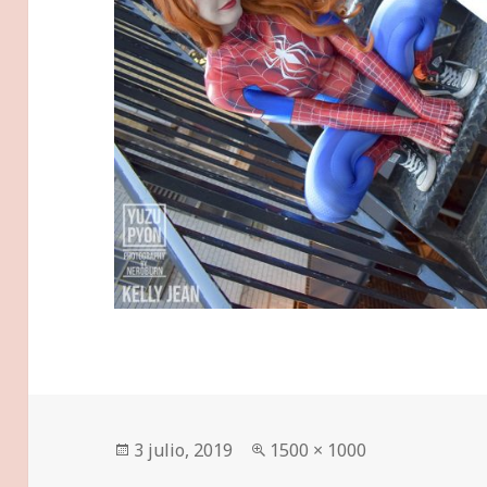
Publicado
Tamaño
3 julio, 2019
1500 × 1000
el
completo