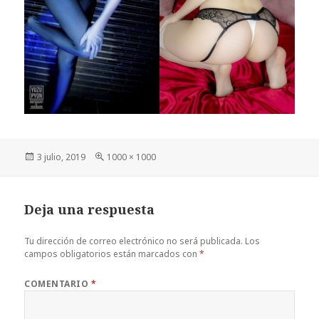
Publicado
Tamaño
3 julio, 2019
1000 × 1000
el
completo
Deja una respuesta
Tu dirección de correo electrónico no será publicada.
Los
campos obligatorios están marcados con
*
COMENTARIO
*