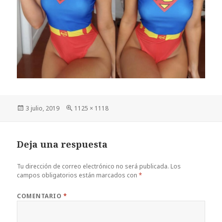
Publicado
Tamaño
3 julio, 2019
1125 × 1118
el
completo
Deja una respuesta
Tu dirección de correo electrónico no será publicada.
Los
campos obligatorios están marcados con
*
COMENTARIO
*