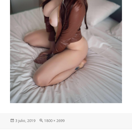
Publicado
Tamaño
3 julio, 2019
1800 × 2699
el
completo