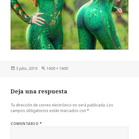
Publicado
Tamaño
3 julio, 2019
1600 × 1600
el
completo
Deja una respuesta
Tu dirección de correo electrónico no será publicada.
Los
campos obligatorios están marcados con
*
COMENTARIO
*