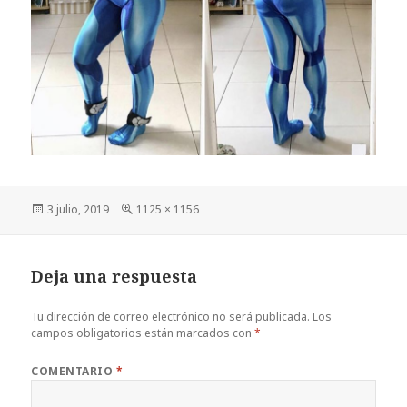
Publicado
Tamaño
3 julio, 2019
1125 × 1156
el
completo
Deja una respuesta
Tu dirección de correo electrónico no será publicada.
Los
campos obligatorios están marcados con
*
COMENTARIO
*