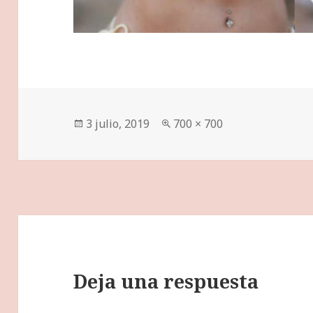
Publicado
Tamaño
3 julio, 2019
700 × 700
el
completo
Deja una respuesta