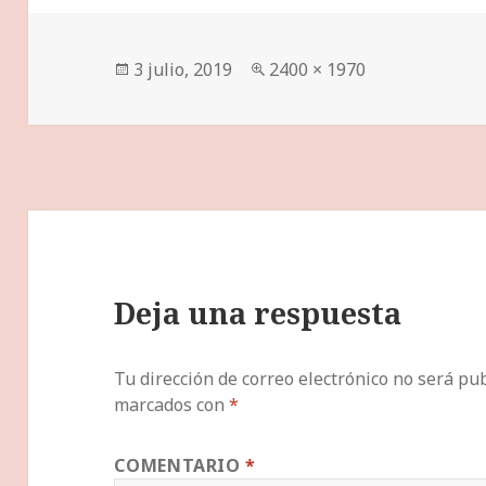
Publicado
Tamaño
3 julio, 2019
2400 × 1970
el
completo
Deja una respuesta
Tu dirección de correo electrónico no será pub
marcados con
*
COMENTARIO
*