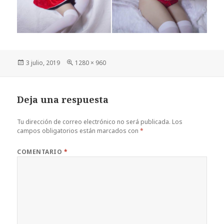
Publicado
Tamaño
3 julio, 2019
1280 × 960
el
completo
Deja una respuesta
Tu dirección de correo electrónico no será publicada.
Los
campos obligatorios están marcados con
*
COMENTARIO
*