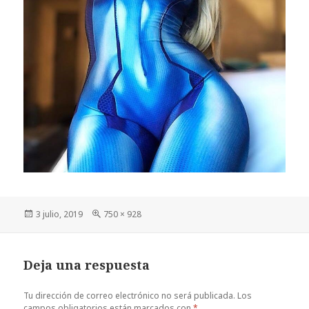
Publicado
Tamaño
3 julio, 2019
750 × 928
el
completo
Deja una respuesta
Tu dirección de correo electrónico no será publicada.
Los
campos obligatorios están marcados con
*