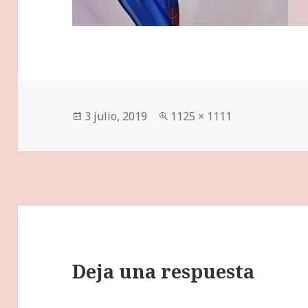
Publicado
Tamaño
3 julio, 2019
1125 × 1111
el
completo
Deja una respuesta