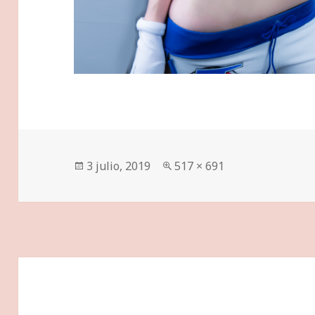
Publicado
Tamaño
3 julio, 2019
517 × 691
el
completo