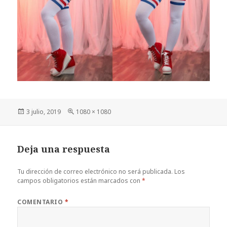
Publicado
Tamaño
3 julio, 2019
1080 × 1080
el
completo
Deja una respuesta
Tu dirección de correo electrónico no será publicada.
Los
campos obligatorios están marcados con
*
COMENTARIO
*