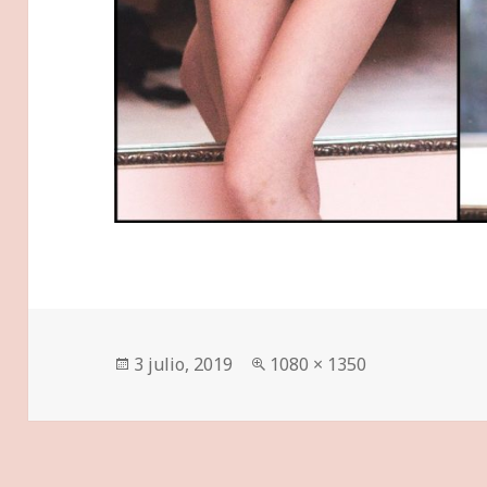
Publicado
Tamaño
3 julio, 2019
1080 × 1350
el
completo