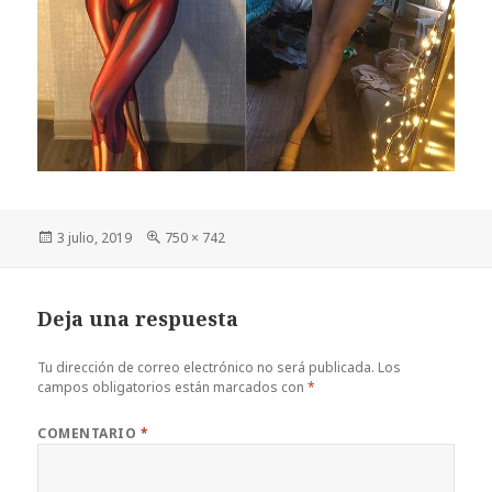
Publicado
Tamaño
3 julio, 2019
750 × 742
el
completo
Deja una respuesta
Tu dirección de correo electrónico no será publicada.
Los
campos obligatorios están marcados con
*
COMENTARIO
*