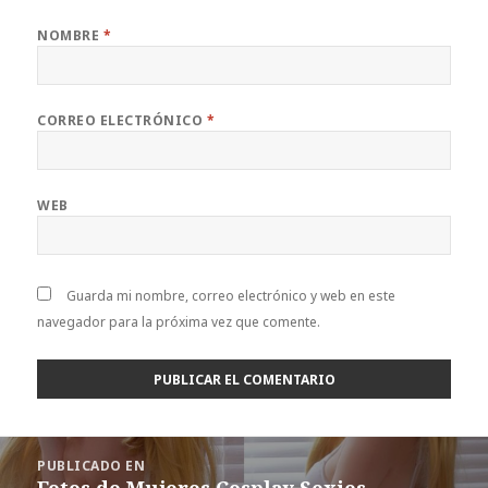
NOMBRE
*
CORREO ELECTRÓNICO
*
WEB
Guarda mi nombre, correo electrónico y web en este
navegador para la próxima vez que comente.
Navegación
PUBLICADO EN
de
Fotos de Mujeres Cosplay Sexies