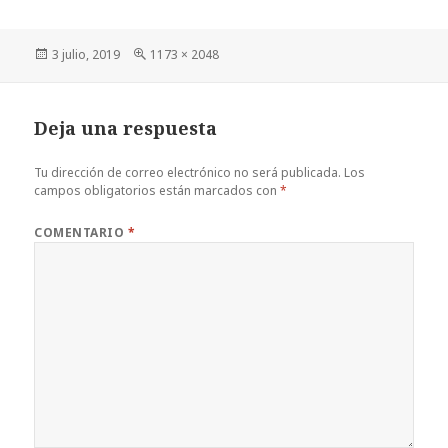
Publicado
Tamaño
3 julio, 2019
1173 × 2048
el
completo
Deja una respuesta
Tu dirección de correo electrónico no será publicada.
Los
campos obligatorios están marcados con
*
COMENTARIO
*