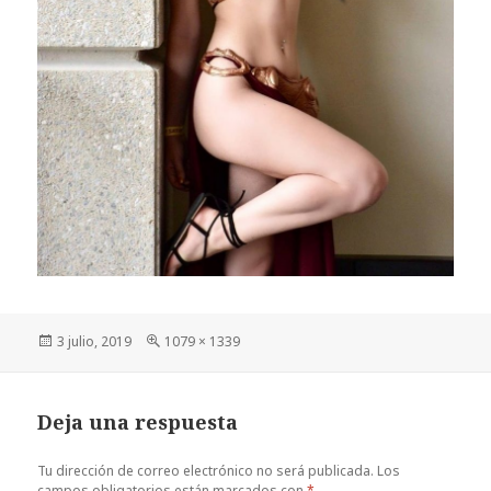
Publicado
Tamaño
3 julio, 2019
1079 × 1339
el
completo
Deja una respuesta
Tu dirección de correo electrónico no será publicada.
Los
campos obligatorios están marcados con
*