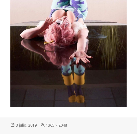
Publicado
Tamaño
3 julio, 2019
1365 × 2048
el
completo