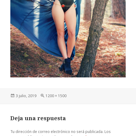
Publicado
Tamaño
3 julio, 2019
1200 × 1500
el
completo
Deja una respuesta
Tu dirección de correo electrónico no será publicada.
Los