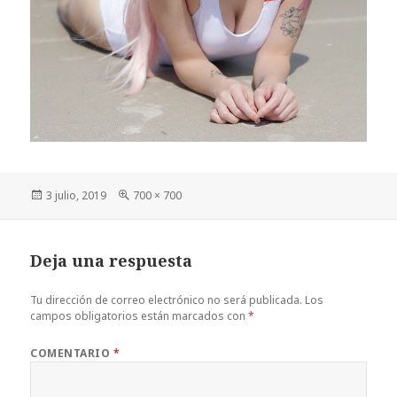
Publicado
Tamaño
3 julio, 2019
700 × 700
el
completo
Deja una respuesta
Tu dirección de correo electrónico no será publicada.
Los
campos obligatorios están marcados con
*
COMENTARIO
*