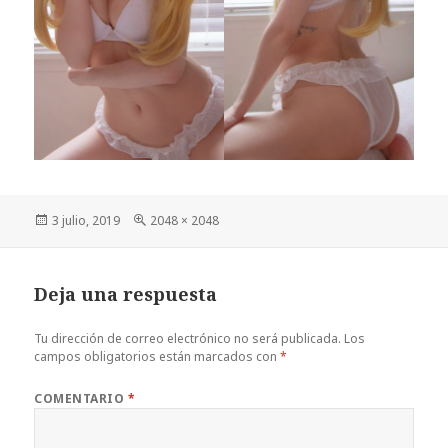
Publicado
Tamaño
3 julio, 2019
2048 × 2048
el
completo
Deja una respuesta
Tu dirección de correo electrónico no será publicada.
Los
campos obligatorios están marcados con
*
COMENTARIO
*