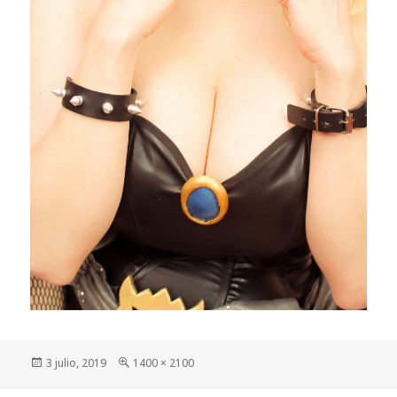
Publicado
Tamaño
3 julio, 2019
1400 × 2100
el
completo